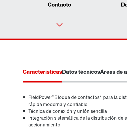
Contacto
Da
Características
Datos técnicos
Áreas de a
®
FieldPower
Bloque de contactos* para la dis
rápida moderna y confiable
Técnica de conexión y unión sencilla
Software de ingeniería MOVITOOLS®
Integración sistemática de la distribución de 
accionamiento