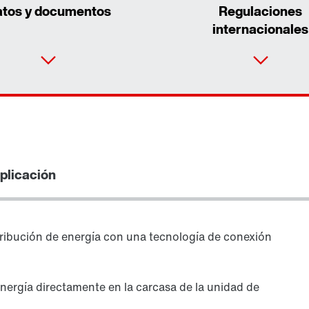
tos y documentos
Regulaciones
internacionales
plicación
tribución de energía con una tecnología de conexión
Adaptador de interfaz para variadores
energía directamente en la carcasa de la unidad de