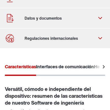
Contacto
Ubicaciones mundiales
Características
Interfaces de comunicación
Herrami
Versátil, cómodo e independiente del
dispositivo: resumen de las características
de nuestro Software de ingeniería