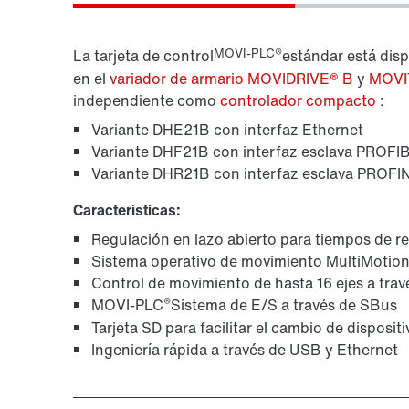
Módulos de E/S MOVI-PLC®: se adaptan
MOVI-PLC®
La tarjeta de control
estándar está disp
fácilmente
en el
variador de armario MOVIDRIVE® B
y
MOVI
independiente como
controlador compacto
:
Variante DHE21B con interfaz Ethernet
Variante DHF21B con interfaz esclava PROFIB
Variante DHR21B con interfaz esclava PROFI
Características:
Regulación en lazo abierto para tiempos de 
Sistema operativo de movimiento MultiMotion
Control de movimiento de hasta 16 ejes a tra
®
MOVI-PLC
Sistema de E/S a través de SBus
Tarjeta SD para facilitar el cambio de disposit
Ingeniería rápida a través de USB y Ethernet