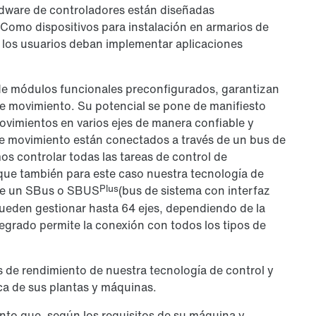
ardware de controladores están diseñadas
 Como dispositivos para instalación en armarios de
e los usuarios deban implementar aplicaciones
 de módulos funcionales preconfigurados, garantizan
de movimiento. Su potencial se pone de manifiesto
vimientos en varios ejes de manera confiable y
s de movimiento están conectados a través de un bus de
s controlar todas las tareas de control de
ue también para este caso nuestra tecnología de
Plus
 de un SBus o SBUS
(bus de sistema con interfaz
ueden gestionar hasta 64 ejes, dependiendo de la
tegrado permite la conexión con todos los tipos de
s de rendimiento de nuestra tecnología de control y
ca de sus plantas y máquinas.
ento que, según los requisitos de su máquina y