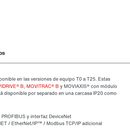
os
ponible en las versiones de equipo T0 a T25. Estas
VIDRIVE® B
,
MOVITRAC® B
y MOVIAXIS® con módulo
stá disponible por separado en una carcasa IP20 como
a PROFIBUS y interfaz DeviceNet
NET / EtherNet/IP™ / Modbus TCP/IP adicional