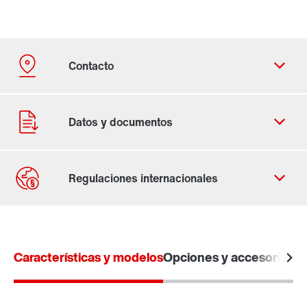
Contacto
Ubicaciones mundiales
Características y modelos
Opciones y accesorios
Da