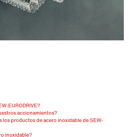
e SEW-EURODRIVE?
nuestros accionamientos?
s los productos de acero inoxidable de SEW-
ro inoxidable?