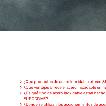
¿Qué productos de acero inoxidable ofrec
¿Qué ventajas ofrece el acero inoxidable en 
¿De qué tipo de acero inoxidable están hecho
EURODRIVE?
¿Dónde se utilizan los accionamientos de ace