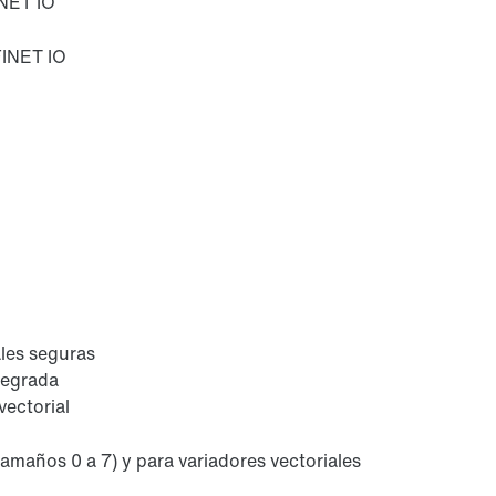
NET IO
INET IO
ales seguras
tegrada
vectorial
tamaños 0 a 7) y para variadores vectoriales