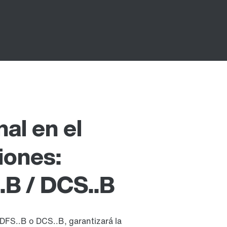
al en el
iones:
B / DCS..B
DFS..B o DCS..B, garantizará la