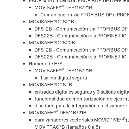
PROFIsafe a través de PROFIBUS DP o PROFI
®
MOVISAFE®
DFS11B/21B:
Comunicación vía PROFIBUS DP o PROF
MOVISAFE®
DCS21B:
DFS12B - Comunicación vía PROFIBUS DP
DFS22B - Comunicación vía PROFINET IO
MOVISAFE®
DCS22B:
DFS12B - Comunicación vía PROFIBUS DP
DFS22B - Comunicación vía PROFINET IO
Número de E/S
®
MOVISAFE®
DFS11B/21B:
1 salida digital segura
MOVISAFE®
DCS..B:
entradas digitales seguras y 3 salidas digit
funcionalidad de monitorización de ejes in
diseñado para la integración en el variador 
®
MOVISAFE®
DFS11B/21B:
B
para variadores vectoriales MOVIDRIVE®
(
®
MOVITRAC
B (tamaños 0 a 5)