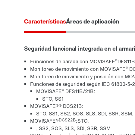
Características
Áreas de aplicación
Seguridad funcional integrada en el arma
®
Funciones de parada con MOVISAFE
DFS11B
®
Monitoreo de movimiento con MOVISAFE
D
Monitoreo de movimiento y posición con M
Funciones de seguridad según IEC 61800-5-2
®
MOVISAFE
DFS11B/21B:
STO, SS1
MOVISAFE®
® DCS21B:
STO, SS1, SS2, SOS, SLS, SDI, SSR, SSM,
DCS22B
MOVISAFE®
:STO,
, SS2, SOS, SLS, SDI, SSR, SSM