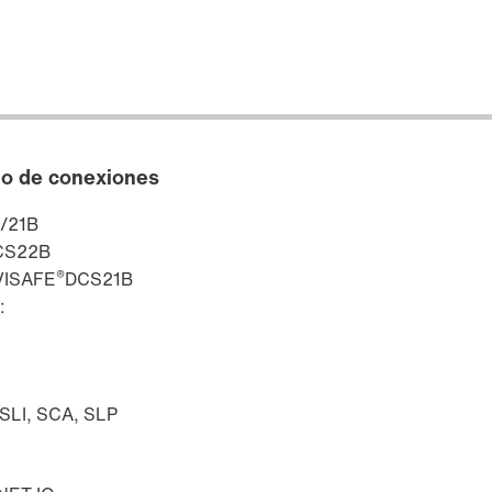
rio de conexiones
/21B
CS22B
®
OVISAFE
DCS21B
:
 SLI, SCA, SLP