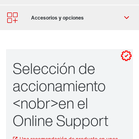
Contacto
Ubicaciones mundiales
selección de accionamiento
Selección de
accionamiento
<nobr>en el
Online Support
adaptador