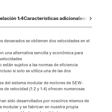
Más información
relación 1:4
Características adicionales
Áreas de ap
Unidades de diagnóstico Opción /DUE
s devanados se obtienen dos velocidades en el
n una alternativa sencilla y económica para
 velocidades
están sujetos a las normas de eficiencia
ncluso si solo se utiliza una de las dos
ales del sistema modular de motores de SEW-
s de velocidad (1:2 y 1:4) ofrecen numerosas
han sido desarrollados por nosotros mismos de
Otras características adicionales
 modular y se fabrican en nuestra propia