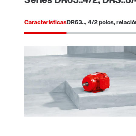
Características
DR63.., 4/2 polos, relació
Frenos BE..
Protección de superficies y anticorrosión