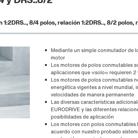
n 1:2
DRS.., 8/4 polos, relación 1:2
DRS.., 8/2 polos, 
control del freno
Mediante un simple conmutador de lo
motor
Los motores de polos conmutables so
aplicaciones que «solo» requieren 2
Los motores de polos conmutables no 
energética vigentes a nivel mundial, i
velocidades de manera permanente
Las diversas características adicion
EURODRIVE y las diferentes relacione
posibilidades de aplicación
Los motores con polos conmutables 
encoder
acuerdo con nuestro probado sistema