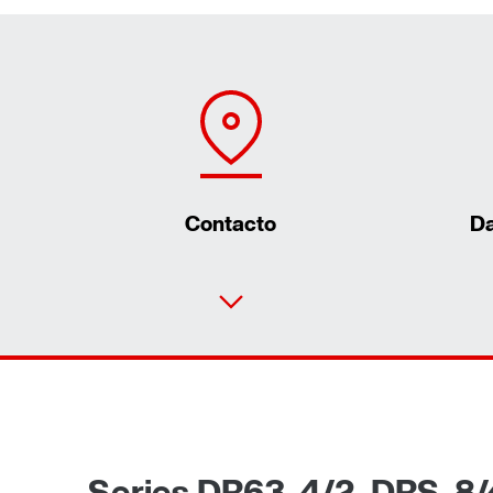
Contacto
Da
Series DR63..4/2, DRS..8/