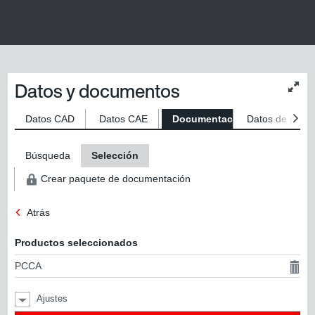
Datos y documentos
Modif
tama
del
Datos CAD
Datos CAE
Documentaciones
Datos de produ
conte
Búsqueda
Selección
Crear paquete de documentación
Atrás
Productos seleccionados
PCCA
Ajustes