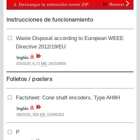
Descargar la selección como ZIP
Reenviar
Siguien
Instrucciones de funcionamiento
Waste Disposal according to European WEEE
Directive 2012/19/EU
Inglés
03/2020, 6,73
MB
,
29153859
Folletos / posters
Factsheet: Cone shaft encoders, Type AH8H
Inglés
08/2025, 305
KB
,
22696261
P