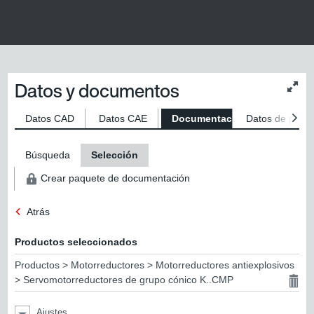
Datos y documentos
Modif
tama
del
Datos CAD
Datos CAE
Documentaciones
Datos de produ
conte
Búsqueda
Selección
Crear paquete de documentación
Atrás
Productos seleccionados
Productos > Motorreductores > Motorreductores antiexplosivos
> Servomotorreductores de grupo cónico K..CMP
Ajustes