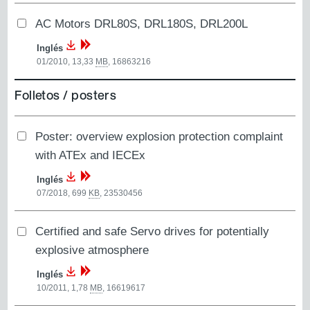
AC Motors DRL80S, DRL180S, DRL200L
Inglés
01/2010, 13,33
MB
,
16863216
Folletos / posters
Poster: overview explosion protection complaint
with ATEx and IECEx
Inglés
07/2018, 699
KB
,
23530456
Certified and safe Servo drives for potentially
explosive atmosphere
Inglés
10/2011, 1,78
MB
,
16619617