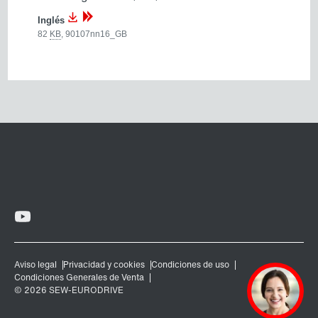
Inglés
82
KB
,
90107nn16_GB