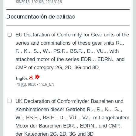
05/2015, 192
KB
,
22113118
Documentación de calidad
EU Declaration of Conformity for Gear units of the
series and combinations of these gear units R..,
F.., K.., S.., W.., PS.F.., BS.F.., D.., VU.., with
attached motor of the series EDR.., EDRN.. and
CMP of category 2G, 2D, 3G and 3D
Inglés
79
KB
,
90107nn16_EN
UK Declaration of Conformityder Baureihen und
Kombinationen dieser Getriebe R.., F.., K.., S..,
W.., PS.F.., BS.F.., D.., VU.., VZ.. mit angebautem
Motor der Baureihen EDR.., EDRN.. und CMP..
der Kategorien 2G, 2D, 3G und 3D