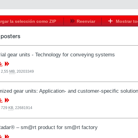
rgar la selección como ZIP
Reenviar
Mostrar t
/ posters
rial gear units - Technology for conveying systems
 2,55
MB
,
20203349
ized gear units: Application- and customer-specific solutio
, 729
KB
,
22681914
adar® – sm@rt product for sm@rt factory