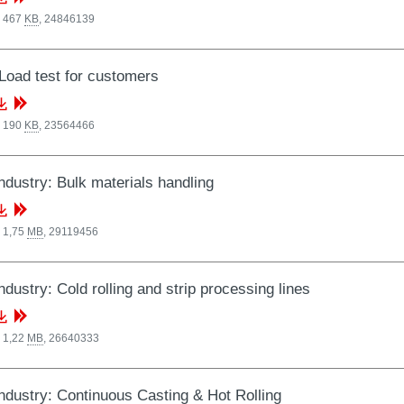
, 467
KB
,
24846139
 Load test for customers
, 190
KB
,
23564466
industry: Bulk materials handling
 1,75
MB
,
29119456
ndustry: Cold rolling and strip processing lines
 1,22
MB
,
26640333
industry: Continuous Casting & Hot Rolling