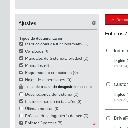
Desca
Ajustes
Folletos 
Tipos de documentación
Instrucciones de funcionamiento
(0)
Indust
Catálogos
(0)
Manuales de Sistemas/ productos
(0)
Inglés
Manuales
(0)
09/2014,
Esquemas de conexiones
(0)
Hojas de dimensiones
(0)
Custom
Listas de piezas de desgaste y repuesto
Descripciones del sistema
(0)
Inglés
02/2021
Instrucciones de instalación
(0)
Últimas noticias
(0)
Práctica de la ingeniería de accionamiento
(0)
DriveR
Folletos / posters
(8)