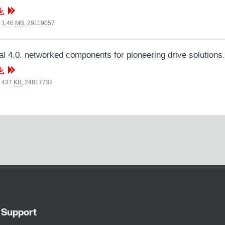
 1,46
MB
,
29119057
al 4.0. networked components for pioneering drive solutio
, 437
KB
,
24817732